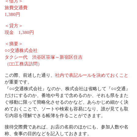
＜借方＞
旅費交通費
1,380円
＜貸方＞
現金 1,380円
＜摘要＞
○○交通株式会社
タクシー代 渋谷区笹塚～新宿区住吉
（□□工務店訪問）
この際、前述した通り、
社内で表記ルールを決めておくこと
が重要です。
『○○交通株式会社』なのか、株式会社は省略して『○○交通』
だけにするのか、番地や号まで含めるのか、それも県をまた
ぐ移動に限って簡略化させるのかなど、あらかじめ細かく決
めておくことで、ソートや検索も容易になり、誰が見ても取
引内容を理解できる帳簿を作ることができます。
接待交際費であれば、お店の名前のほかにも、参加人数や名
称、食事の目的などを記入しておきます。