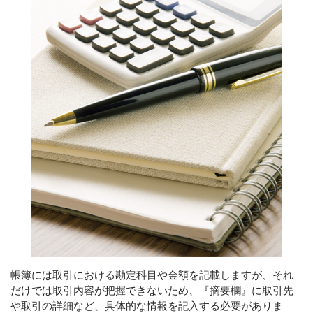
グループ会社
CONTACT
滞りなく相続手続きを終えるために
メールでの受付
お問い合わせフォーム
24時間受付中
お電話での受付
0120-279-409
受付時間 平日 8：30～17：30
土日・祝日対応可（要予約）
帳簿には取引における勘定科目や金額を記載しますが、それ
だけでは取引内容が把握できないため、『摘要欄』に取引先
や取引の詳細など、具体的な情報を記入する必要がありま