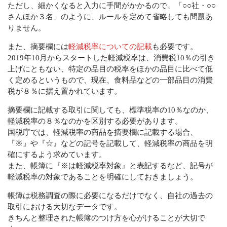
ただし、細かくなると入力に手間がかかるので、「○○社・○○
さんほか３名」のように、ルールを定めて省略しても問題あ
りません。
また、摘要欄には
軽減税率についての記載
も必要です。
2019年10月からスタートした軽減税率は、消費税10％の引き
上げにともない、特定の品目の税率をほかの品目に比べて低
く定めるというもので、現在、食料品などの一部品目の消費
税が８％に据え置かれています。
摘要欄に記載する取引に関しても、標準税率の10％なのか、
軽減税率の８％なのかを区別する必要があります。
国税庁では、軽減税率の商品を摘要欄に記載する場合、
『※』や『☆』などの記号を記載して、軽減税率の商品を明
確にするよう求めています。
また、帳簿に『※は軽減税率対象』と表記するなど、記号が
軽減税率の対象であることを明確にしておきましょう。
帳簿は税務調査の際に必要になるだけでなく、自社の過去の
取引における大切なデータです。
きちんと整理された帳簿のつけ方を心がけることが大切で