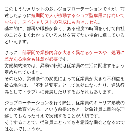
このようなメリットの多いジョブローテーションですが、前
述したように
短期間で人が移動するジョブ型雇用には向いて
おらず、スペシャリストの育成にも向きません
。
基本的に、部署や職務が多く、ある程度の時間をかけて自社
のことをよくわかっている人材を育てたい場合に適している
といえます。
さらに、
部署間で業務内容が大きく異なるケースや、処遇に
差がある場合も注意が必要
です。
労働契約法では、異動や転勤は従業員の生活に配慮するよう
定められています。
そのため、労働条件の変更によって従業員が大きな不利益を
被る場合は、『不利益変更』として無効になったり、違法行
為としてトラブルに発展したりするおそれもあります。
ジョブローテーションを行う際は、従業員のキャリア形成の
ための教育である、という前提のもと、対象社員に目的を理
解してもらったうえで実施することが大切です。
そうすることで、従業員にとっても有意義な機会となるので
はないでしょうか。