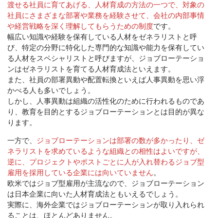
渡せる社員に育てあげる、人材育成の方法の一つで、対象の
社員にさまざまな部署や業務を経験させて、会社の内部事情
や経営戦略を深く理解してもらうための制度
です。
幅広い知識や経験を保有している人材をゼネラリストと呼
び、特定の分野に特化した専門的な知識や能力を保有してい
る人材をスペシャリストと呼びますが、ジョブローテーショ
ンはゼネラリストを育てる人材育成法といえます。
また、社員の部署異動や配置転換といえば人事異動を思い浮
かべる人も多いでしょう。
しかし、人事異動は組織の活性化のために行われるものであ
り、教育を目的とするジョブローテーションとは目的が異な
ります。
一方で、
ジョブローテーションは部署の数が多かったり、ゼ
ネラリストを求めているような組織との相性はよいですが、
逆に、プロジェクトやポストごとに人が入れ替わるジョブ型
雇用を採用している企業には向いていません
。
欧米ではジョブ型雇用が主流なので、ジョブローテーション
は日本企業に向いた人材育成法ともいえるでしょう。
実際に、海外企業ではジョブローテーションが取り入れられ
ることは、ほとんどありません。