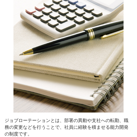
グループ会社
CONTACT
滞りなく相続手続きを終えるために
メールでの受付
お問い合わせフォーム
24時間受付中
お電話での受付
0120-279-409
受付時間 平日 8：30～17：30
土日・祝日対応可（要予約）
ジョブローテーションとは、部署の異動や支社への転勤、職
務の変更などを行うことで、社員に経験を積ませる能力開発
の制度です。