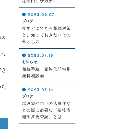
な理由』が必要に
2023.08.07
ブログ
今すぐにできる相続対策
と、知っておきたいその
容を
落とし穴
なり
2023.07.18
お知らせ
相続手続・家族信託特別
でき
無料相談会
った
2023.07.14
ブログ
増改築や自宅の店舗化な
どの際に必要な『建物表
題部変更登記』とは