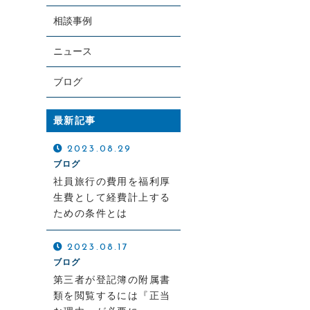
相談事例
ニュース
ブログ
最新記事
お電話での受付
0120-279-409
2023.08.29
ブログ
受付時間 平日 8：30～17：30
社員旅行の費用を福利厚
土日・祝日対応可（要予約）
生費として経費計上する
ための条件とは
2023.08.17
ブログ
第三者が登記簿の附属書
類を閲覧するには『正当