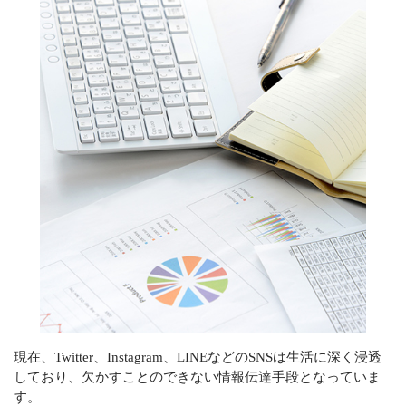
グループ会社
CONTACT
滞りなく相続手続きを終えるために
メールでの受付
お問い合わせフォーム
24時間受付中
お電話での受付
0120-279-409
受付時間 平日 8：30～17：30
土日・祝日対応可（要予約）
現在、Twitter、Instagram、LINEなどのSNSは生活に深く浸透
しており、欠かすことのできない情報伝達手段となっていま
す。