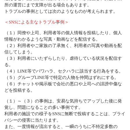
所の運営にまで支障が出る場合もあります。
トラブルの事例としては次のようなものが考えられます。
＜SNSによる主なトラブル事例＞
（１）同僚や上司、利用者等の個人情報を投稿したり、個人
情報がわかるような写真・動画などを配信する。
（２）利用者やご家族の了承無く、利用者の写真や動画を配
信してしまう。
（３）利用者にいたずらしたり、虐待している状況を配信す
る。
（４）LINE等でパワハラ、セクハラに該当する行為をする。
（５）グループLINE等で特定の人物を仲間はずれにする。
（６）チャットや掲示板で会社の悪口や上司への誹謗中傷な
どを投稿する。
（１）～（３）の事例は、安易な気持ちでアップした後に発
覚し、問題になることの多い事例です。
利用者の施設での様子をSNSに無断で投稿することは、プライ
バシーの侵害に当たります。
また、一度情報が流出すると、一瞬のうちに不特定多数の