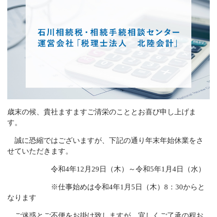
グループ会社
CONTACT
滞りなく相続手続きを終えるために
メールでの受付
お問い合わせフォーム
24時間受付中
歳末の候、貴社ますますご清栄のこととお喜び申し上げま
す。
お電話での受付
0120-279-409
誠に恐縮ではございますが、下記の通り年末年始休業をさ
せていただきます。
受付時間 平日 8：30～17：30
土日・祝日対応可（要予約）
令和4年12月29日（木）～令和5年1月4日（水）
※仕事始めは令和4年1月5日（木）8：30からと
なります
ご迷惑とご不便をお掛け致しますが、宜しくご了承の程お