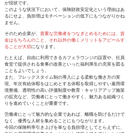
が現状です。
このような状況下において、保険財政安定化という理由はあ
るにせよ、負担増はモチベーションの低下にもつながりかね
ません。
そのため企業が、
貴重な労働者をつなぎとめるためには、賃
金はもちろんのこと、それ以外の働くメリットをアピールす
ることが大切
になります。
たとえば、自由に利用できるカフェラウンジの設置や、社員
食堂で提供される食事の改善といった福利厚生の充実を図る
こともよいでしょう。
また、フレックスタイム制の導入による柔軟な働き方の実
現、年次有給休暇をはじめとする休暇を取得しやすい雇用環
境整備、透明性の高い評価制度や教育・キャリアアップ施策
の拡充など、労働者にとって働きやすく、魅力ある組織づく
りを進めていくことが重要です。
労働者にとって魅力的な企業であれば、離職を防げるだけで
なく、優秀な人材を集めることにもつながります。
今回の保険料率引き上げを単なる負担増としてとらえずに、