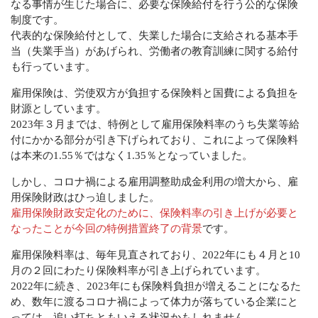
なる事情が生じた場合に、必要な保険給付を行う公的な保険
制度です。
代表的な保険給付として、失業した場合に支給される基本手
当（失業手当）があげられ、労働者の教育訓練に関する給付
も行っています。
雇用保険は、労使双方が負担する保険料と国費による負担を
財源としています。
2023年３月までは、特例として雇用保険料率のうち失業等給
付にかかる部分が引き下げられており、これによって保険料
は本来の1.55％ではなく1.35％となっていました。
しかし、コロナ禍による雇用調整助成金利用の増大から、雇
用保険財政はひっ迫しました。
雇用保険財政安定化のために、保険料率の引き上げが必要と
なったことが今回の特例措置終了の背景
です。
雇用保険料率は、毎年見直されており、2022年にも４月と10
月の２回にわたり保険料率が引き上げられています。
2022年に続き、2023年にも保険料負担が増えることになるた
め、数年に渡るコロナ禍によって体力が落ちている企業にと
っては、追い打ちともいえる状況かもしれません。