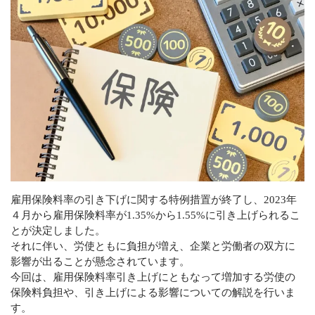
グループ会社
CONTACT
滞りなく相続手続きを終えるために
メールでの受付
お問い合わせフォーム
24時間受付中
お電話での受付
雇用保険料率の引き下げに関する特例措置が終了し、2023年
0120-279-409
４月から雇用保険料率が1.35%から1.55%に引き上げられるこ
受付時間 平日 8：30～17：30
とが決定しました。
土日・祝日対応可（要予約）
それに伴い、労使ともに負担が増え、企業と労働者の双方に
影響が出ることが懸念されています。
今回は、雇用保険料率引き上げにともなって増加する労使の
保険料負担や、引き上げによる影響についての解説を行いま
す。