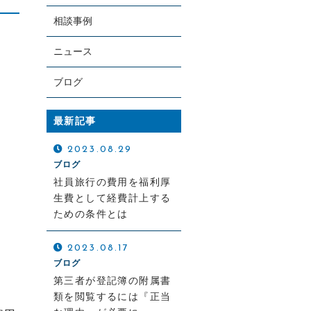
相談事例
ニュース
ブログ
最新記事
お電話での受付
0120-279-409
2023.08.29
ブログ
受付時間 平日 8：30～17：30
社員旅行の費用を福利厚
土日・祝日対応可（要予約）
生費として経費計上する
ための条件とは
2023.08.17
ブログ
第三者が登記簿の附属書
類を閲覧するには『正当