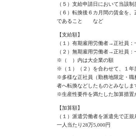
（５）支給申請日において当該制
（６）転換後６カ月間の賃金を、
であること など
【支給額】
（１）有期雇用労働者→正社員：一人
（２）無期雇用労働者→正社員：一人当
※（ ）内は大企業の額
※（１）（２）を合わせて、１年
※多様な正社員（勤務地限定・職
者へ転換などしたものとみなしま
※生産性要件を満たした加算措置
【加算額】
（１）派遣労働者を派遣先で正規
一人当たり28万5,000円